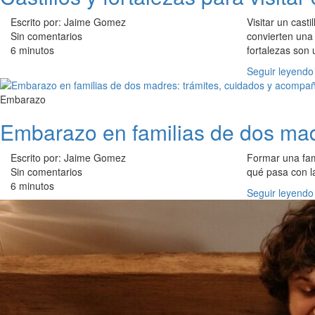
Escrito por: Jaime Gomez
Visitar un cast
Sin comentarios
convierten una 
6 minutos
fortalezas son
Seguir leyendo
Embarazo
Embarazo en familias de dos mad
Escrito por: Jaime Gomez
Formar una fam
Sin comentarios
qué pasa con l
6 minutos
Seguir leyendo