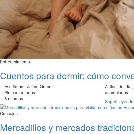
Entretenimiento
Cuentos para dormir: cómo convert
Escrito por: Jaime Gomez
Al final del día,
Sin comentarios
acumulados.
3 minutos
Seguir leyendo
Consejos
Mercadillos y mercados tradicion