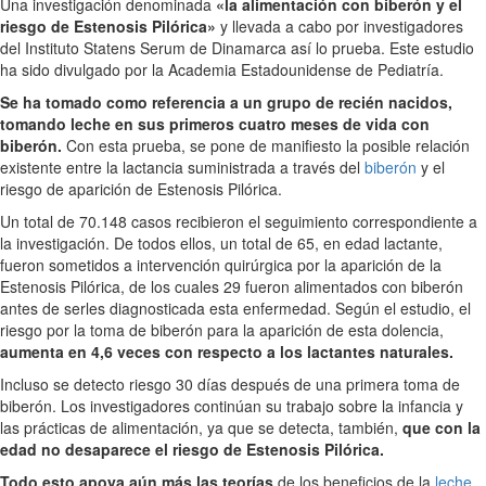
Una investigación denominada
«la alimentación con biberón y el
riesgo de Estenosis Pilórica»
y llevada a cabo por investigadores
del Instituto Statens Serum de Dinamarca así lo prueba. Este estudio
ha sido divulgado por la Academia Estadounidense de Pediatría.
Se ha tomado como referencia a un grupo de recién nacidos,
tomando leche en sus primeros cuatro meses de vida con
biberón.
Con esta prueba, se pone de manifiesto la posible relación
existente entre la lactancia suministrada a través del
biberón
y el
riesgo de aparición de Estenosis Pilórica.
Un total de 70.148 casos recibieron el seguimiento correspondiente a
la investigación. De todos ellos, un total de 65, en edad lactante,
fueron sometidos a intervención quirúrgica por la aparición de la
Estenosis Pilórica, de los cuales 29 fueron alimentados con biberón
antes de serles diagnosticada esta enfermedad. Según el estudio, el
riesgo por la toma de biberón para la aparición de esta dolencia,
aumenta en 4,6 veces con respecto a los lactantes naturales.
Incluso se detecto riesgo 30 días después de una primera toma de
biberón. Los investigadores continúan su trabajo sobre la infancia y
las prácticas de alimentación, ya que se detecta, también,
que con la
edad no desaparece el riesgo de Estenosis Pilórica.
Todo esto apoya aún más las teorías
de los beneficios de la
leche