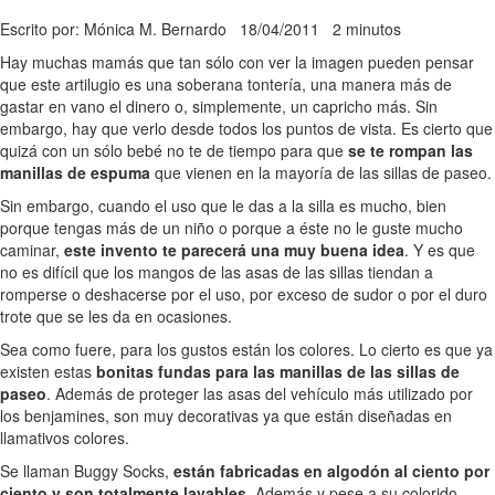
Escrito por: Mónica M. Bernardo
18/04/2011
2 minutos
Hay muchas mamás que tan sólo con ver la imagen pueden pensar
que este artilugio es una soberana tontería, una manera más de
gastar en vano el dinero o, simplemente, un capricho más. Sin
embargo, hay que verlo desde todos los puntos de vista. Es cierto que
quizá con un sólo bebé no te de tiempo para que
se te rompan las
manillas de espuma
que vienen en la mayoría de las sillas de paseo.
Sin embargo, cuando el uso que le das a la silla es mucho, bien
porque tengas más de un niño o porque a éste no le guste mucho
caminar,
este invento te parecerá una muy buena idea
. Y es que
no es difícil que los mangos de las asas de las sillas tiendan a
romperse o deshacerse por el uso, por exceso de sudor o por el duro
trote que se les da en ocasiones.
Sea como fuere, para los gustos están los colores. Lo cierto es que ya
existen estas
bonitas fundas para las manillas de las sillas de
paseo
. Además de proteger las asas del vehículo más utilizado por
los benjamines, son muy decorativas ya que están diseñadas en
llamativos colores.
Se llaman Buggy Socks,
están fabricadas en algodón al ciento por
ciento y son totalmente lavables
. Además y pese a su colorido,