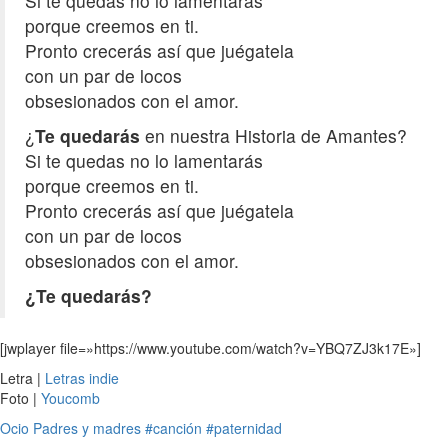
Si te quedas no lo lamentarás
porque creemos en ti.
Pronto crecerás así que juégatela
con un par de locos
obsesionados con el amor.
¿
Te quedarás
en nuestra Historia de Amantes?
Si te quedas no lo lamentarás
porque creemos en ti.
Pronto crecerás así que juégatela
con un par de locos
obsesionados con el amor.
¿Te quedarás?
[jwplayer file=»https://www.youtube.com/watch?v=YBQ7ZJ3k17E»]
Letra |
Letras indie
Foto |
Youcomb
Ocio
Padres y madres
#canción
#paternidad