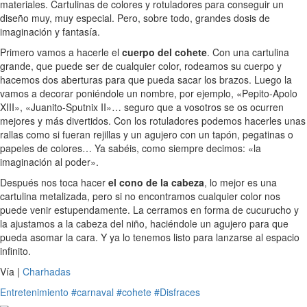
materiales. Cartulinas de colores y rotuladores para conseguir un
diseño muy, muy especial. Pero, sobre todo, grandes dosis de
imaginación y fantasía.
Primero vamos a hacerle el
cuerpo del cohete
. Con una cartulina
grande, que puede ser de cualquier color, rodeamos su cuerpo y
hacemos dos aberturas para que pueda sacar los brazos. Luego la
vamos a decorar poniéndole un nombre, por ejemplo, «Pepito-Apolo
XIII», «Juanito-Sputnix II»… seguro que a vosotros se os ocurren
mejores y más divertidos. Con los rotuladores podemos hacerles unas
rallas como si fueran rejillas y un agujero con un tapón, pegatinas o
papeles de colores… Ya sabéis, como siempre decimos: «la
imaginación al poder».
Después nos toca hacer
el cono de la cabeza
, lo mejor es una
cartulina metalizada, pero si no encontramos cualquier color nos
puede venir estupendamente. La cerramos en forma de cucurucho y
la ajustamos a la cabeza del niño, haciéndole un agujero para que
pueda asomar la cara. Y ya lo tenemos listo para lanzarse al espacio
infinito.
Vía |
Charhadas
Entretenimiento
#carnaval
#cohete
#Disfraces