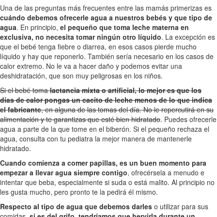
Una de las preguntas más frecuentes entre las mamás primerizas es
cuándo debemos ofrecerle agua a nuestros bebés y que tipo de
agua
. En principio,
el pequeño que toma leche materna en
exclusiva, no necesita tomar ningún otro líquido
. La excepción es
que el bebé tenga fiebre o diarrea, en esos casos pierde mucho
líquido y hay que reponerlo. También sería necesario en los casos de
calor extremo. No le va a hacer daño y podemos evitar una
deshidratación, que son muy peligrosas en los niños.
Si el bebé toma
lactancia mixta o artificial, lo mejor es que los
días de calor pongas un cacito de leche menos de lo que indica
el fabricante
, en alguna de las tomas del día. No le repercutirá en su
alimentación y te garantizas que esté bien hidratado
. Puedes ofrecerle
agua a parte de la que tome en el biberón. Si el pequeño rechaza el
agua, consulta con tu pediatra la mejor manera de mantenerle
hidratado.
Cuando comienza a comer papillas, es un buen momento para
empezar a llevar agua siempre contigo
, ofrecérsela a menudo e
intentar que beba, especialmente si suda o está malito. Al principio no
les gusta mucho, pero pronto te la pedirá él mismo.
Respecto al tipo de agua que debemos darles
o utilizar para sus
comidas,
si es del grifo, tendríamos que hervirla durante un