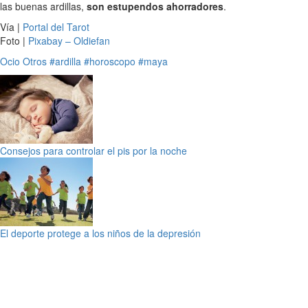
las buenas ardillas,
son estupendos ahorradores
.
Vía |
Portal del Tarot
Foto |
Pixabay – Oldiefan
Ocio
Otros
#ardilla
#horoscopo
#maya
Consejos para controlar el pis por la noche
El deporte protege a los niños de la depresión