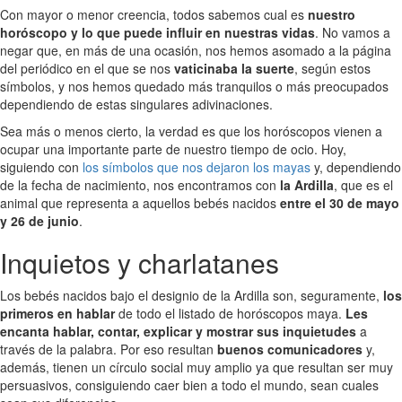
Con mayor o menor creencia, todos sabemos cual es
nuestro
horóscopo y lo que puede influir en nuestras vidas
. No vamos a
negar que, en más de una ocasión, nos hemos asomado a la página
del periódico en el que se nos
vaticinaba la suerte
, según estos
símbolos, y nos hemos quedado más tranquilos o más preocupados
dependiendo de estas singulares adivinaciones.
Sea más o menos cierto, la verdad es que los horóscopos vienen a
ocupar una importante parte de nuestro tiempo de ocio. Hoy,
siguiendo con
los símbolos que nos dejaron los mayas
y, dependiendo
de la fecha de nacimiento, nos encontramos con
la Ardilla
, que es el
animal que representa a aquellos bebés nacidos
entre el 30 de mayo
y 26 de junio
.
Inquietos y charlatanes
Los bebés nacidos bajo el designio de la Ardilla son, seguramente,
los
primeros en hablar
de todo el listado de horóscopos maya.
Les
encanta hablar, contar, explicar y mostrar sus inquietudes
a
través de la palabra. Por eso resultan
buenos comunicadores
y,
además, tienen un círculo social muy amplio ya que resultan ser muy
persuasivos, consiguiendo caer bien a todo el mundo, sean cuales