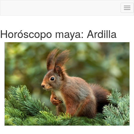
Des
nav
Horóscopo maya: Ardilla