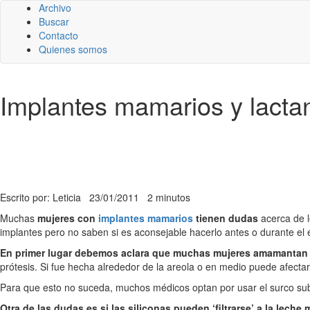
Archivo
Buscar
Contacto
Quienes somos
Implantes mamarios y lacta
Escrito por: Leticia
23/01/2011
2 minutos
Muchas
mujeres con
implantes mamarios
tienen dudas
acerca de 
implantes pero no saben si es aconsejable hacerlo antes o durante el
En primer lugar debemos aclara que muchas mujeres amamantan s
prótesis. Si fue hecha alrededor de la areola o en medio puede afectar 
Para que esto no suceda, muchos médicos optan por usar el surco subm
Otra de las dudas es si las siliconas pueden ‘filtrarse’ a la leche