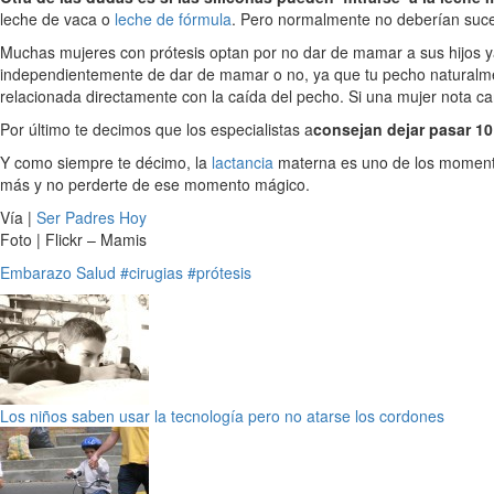
leche de vaca o
leche de fórmula
. Pero normalmente no deberían suce
Muchas mujeres con prótesis optan por no dar de mamar a sus hijos 
independientemente de dar de mamar o no, ya que tu pecho naturalme
relacionada directamente con la caída del pecho. Si una mujer nota c
Por último te decimos que los especialistas a
consejan dejar pasar 1
Y como siempre te décimo, la
lactancia
materna es uno de los momento
más y no perderte de ese momento mágico.
Vía |
Ser Padres Hoy
Foto | Flickr – Mamis
Embarazo
Salud
#cirugias
#prótesis
Los niños saben usar la tecnología pero no atarse los cordones