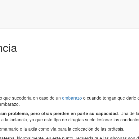
ncia
lo que sucedería en caso de un
embarazo
o cuando tengan que darle e
 embarazo.
in problema, pero otras pierden en parte su capacidad
. Una de la
a la lactancia, ya que este tipo de cirugías suele lesionar los conduct
amario o la axila como vía para la colocación de las prótesis.
 materna
. Normalmente, en este punto, recuerda que las siliconas son der