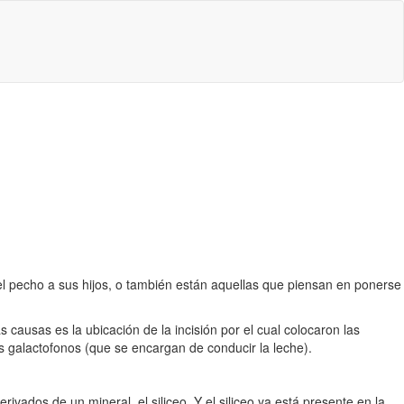
l pecho a sus hijos, o también están aquellas que piensan en ponerse
s causas es la ubicación de la incisión por el cual colocaron las
os galactofonos (que se encargan de conducir la leche).
ivados de un mineral, el siliceo. Y el siliceo ya está presente en la