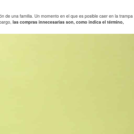
ción de una familia. Un momento en el que es posible caer en la trampa
mbargo,
las compras innecesarias son, como indica el término,