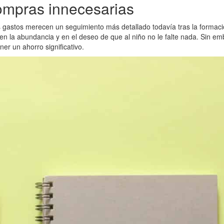
compras innecesarias
 Los gastos merecen un seguimiento más detallado todavía tras la forma
n la abundancia y en el deseo de que al niño no le falte nada. Sin e
er un ahorro significativo.