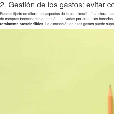
2. Gestión de los gastos: evitar 
Puedes fijarte en diferentes aspectos de la planificación financiera.
de compras innecesarias que están motivadas por creencias basadas e
totalmente prescindibles
. La eliminación de esos gastos puede supon