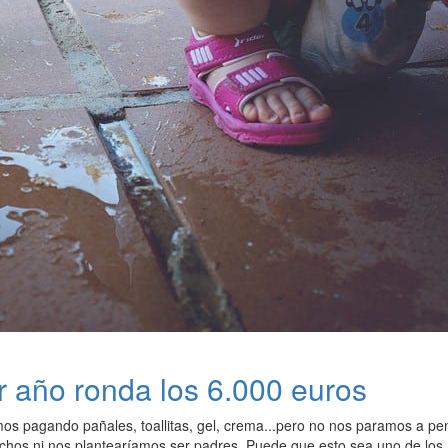
r año ronda los 6.000 euros
s pagando pañales, toallitas, gel, crema...pero no nos paramos a pen
hos ni nos plantearíamos ser padres. Puede que esto sea uno de los m