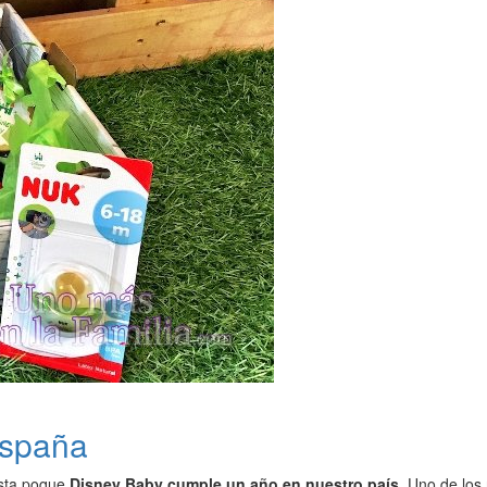
España
esta poque
Disney Baby cumple un año en nuestro país
. Uno de los 