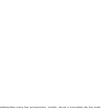
referentes para los accesorios, ropita, ajuar y juguetes de los más