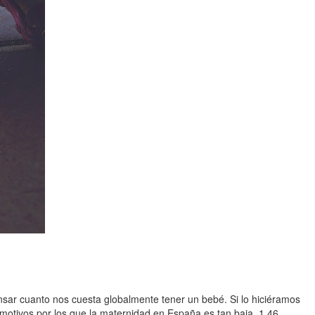
sar cuanto nos cuesta globalmente tener un bebé. Si lo hiciéramos
otivos por los que la maternidad en España es tan baja, 1,46