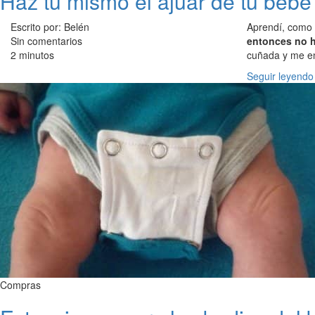
Haz tu mismo el ajuar de tu bebé
Escrito por: Belén
Aprendí, como m
Sin comentarios
entonces no h
2 minutos
cuñada y me en
Seguir leyendo
Compras