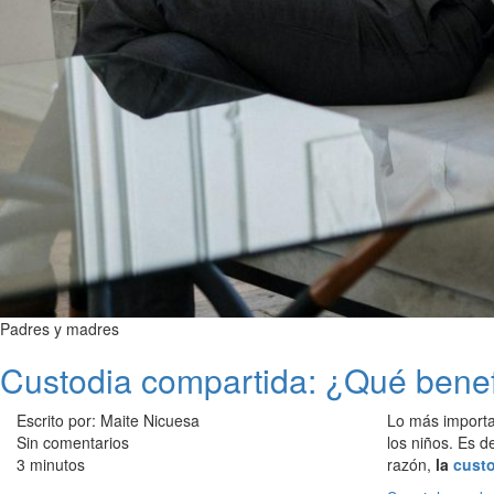
Padres y madres
Custodia compartida: ¿Qué benefi
Escrito por: Maite Nicuesa
Lo más importa
Sin comentarios
los niños. Es d
3 minutos
razón,
la
cust