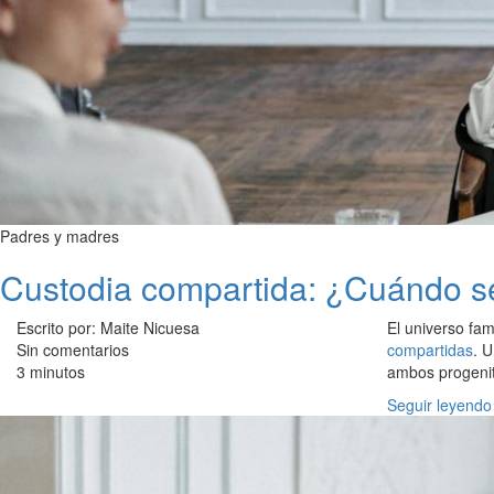
Padres y madres
Custodia compartida: ¿Cuándo se
Escrito por: Maite Nicuesa
El universo fam
Sin comentarios
compartidas
. 
3 minutos
ambos progenito
Seguir leyendo