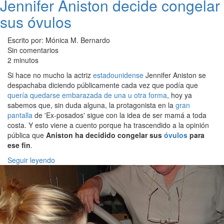
Jennifer Aniston decide congelar
sus óvulos
Escrito por: Mónica M. Bernardo
Sin comentarios
2 minutos
Si hace no mucho la actriz
estadounidense
Jennifer Aniston se
despachaba diciendo públicamente cada vez que podía que
quería quedarse embarazada de una u otra forma
, hoy ya
sabemos que, sin duda alguna, la protagonista en la
gran
pantalla
de 'Ex-posados' sigue con la idea de ser mamá a toda
costa. Y esto viene a cuento porque ha trascendido a la opinión
pública que
Aniston ha decidido congelar sus
óvulos
para
ese fin
.
Seguir leyendo