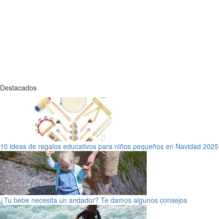
Destacados
10 ideas de regalos educativos para niños pequeños en Navidad 2025
¿Tu bebe necesita un andador? Te damos algunos consejos