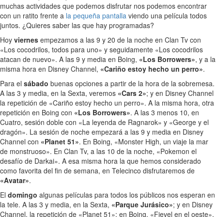
muchas actividades que podemos disfrutar nos podemos encontrar
con un ratito frente a
la pequeña pantalla
viendo una película todos
juntos. ¿Quieres saber las que hay programadas?
Hoy
viernes
empezamos a las 9 y 20 de la noche en Clan Tv con
«Los cocodrilos, todos para uno» y seguidamente «Los cocodrilos
atacan de nuevo». A las 9 y media en Boing,
«Los Borrowers»
, y a la
misma hora en Disney Channel,
«Cariño estoy hecho un perro»
.
Para el
sábado
buenas opciones a partir de la hora de la sobremesa.
A las 3 y media, en la Sexta, veremos
«Cars 2»
; y en Disney Channel
la repetición de «Cariño estoy hecho un perro». A la misma hora, otra
repetición en Boing con
«Los Borrowers»
. A las 3 menos 10, en
Cuatro, sesión doble con «La leyenda de Ragnarok» y «George y el
dragón». La sesión de noche empezará a las 9 y media en Disney
Channel con
«Planet 51»
. En Boing, «Monster High, un viaje la mar
de monstruoso». En Clan Tv, a las 10 de la noche, «Pokemon el
desafío de Darkai». A esa misma hora la que hemos considerado
como favorita del fin de semana, en Telecinco disfrutaremos de
«Avatar»
.
El
domingo
algunas películas para todos los públicos nos esperan en
la tele. A las 3 y media, en la Sexta,
«Parque Jurásico»
; y en Disney
Channel, la repetición de «Planet 51»; en Boing, «Fievel en el oeste».