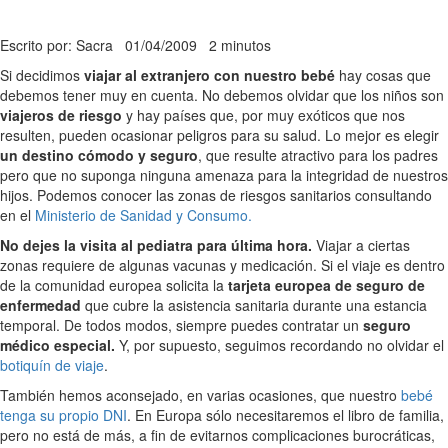
Escrito por: Sacra
01/04/2009
2 minutos
Si decidimos
viajar al extranjero con nuestro bebé
hay cosas que
debemos tener muy en cuenta. No debemos olvidar que los niños son
viajeros de riesgo
y hay países que, por muy exóticos que nos
resulten, pueden ocasionar peligros para su salud. Lo mejor es elegir
un destino cómodo y seguro
, que resulte atractivo para los padres
pero que no suponga ninguna amenaza para la integridad de nuestros
hijos. Podemos conocer las zonas de riesgos sanitarios consultando
en el
Ministerio de Sanidad y Consumo.
No dejes la visita al pediatra para última hora.
Viajar a ciertas
zonas requiere de algunas vacunas y medicación. Si el viaje es dentro
de la comunidad europea solicita la
tarjeta europea de seguro de
enfermedad
que cubre la asistencia sanitaria durante una estancia
temporal. De todos modos, siempre puedes contratar un
seguro
médico especial.
Y, por supuesto, seguimos recordando no olvidar el
botiquín de viaje
.
También hemos aconsejado, en varias ocasiones, que nuestro
bebé
tenga su propio DNI
. En Europa sólo necesitaremos el libro de familia,
pero no está de más, a fin de evitarnos complicaciones burocráticas,