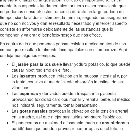
cuenta tres aspectos fundamentales: primero es ser consciente que
no podemos consumir estos remedios durante un largo periodo de
tiempo, siendo la dosis, siempre, la mínima; segundo, es asegurarse
que no son nocivos y dan el resultado necesitado y el tercer aspecto
consiste en informarse debidamente de las sustancias que lo
componen y valorar el beneficio-riesgo que nos ofrece.
En contra de lo que podamos pensar, existen medicamentos de uso
común que resultan totalmente incompatibles con el embarazo. Aquí
os dejamos algunos ejemplos:
El
jarabe para la tos
suele llevar yoduro potásico, lo que puede
causar hipotiroidismo en el feto.
Los
laxantes
producen irritación en la mucosa intestinal y, por
lo tanto, conlleva a una deficiente absorción intestinal de las
vitaminas.
Las
aspirinas
y derivados pueden traspasar la placenta
provocando toxicidad cardiopulmonar y renal al bebé. El médico
nos indicará, seguramente, tomar paracetamol.
Las
gotas nasales
provocan la elevación de la tensión arterial
en la madre, así que mejor sustituirlas por suero fisiológico.
Si padecemos de ansiedad o insomnio, nada de
ansiolíticos
o
barbitúricos que pueden provocar hemorragias en el feto, lo