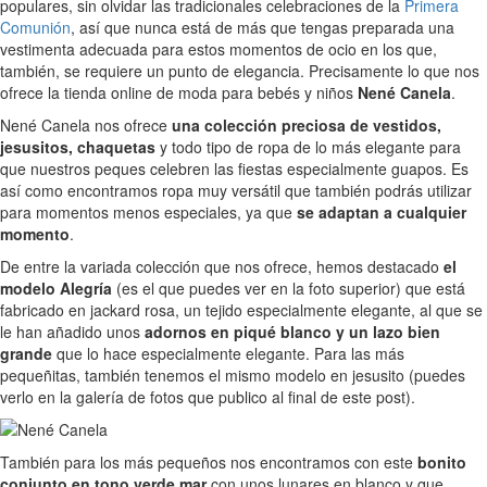
populares, sin olvidar las tradicionales celebraciones de la
Primera
Comunión
, así que nunca está de más que tengas preparada una
vestimenta adecuada para estos momentos de ocio en los que,
también, se requiere un punto de elegancia. Precisamente lo que nos
ofrece la tienda online de moda para bebés y niños
Nené Canela
.
Nené Canela nos ofrece
una colección preciosa de vestidos,
jesusitos, chaquetas
y todo tipo de ropa de lo más elegante para
que nuestros peques celebren las fiestas especialmente guapos. Es
así como encontramos ropa muy versátil que también podrás utilizar
para momentos menos especiales, ya que
se adaptan a cualquier
momento
.
De entre la variada colección que nos ofrece, hemos destacado
el
modelo Alegría
(es el que puedes ver en la foto superior) que está
fabricado en jackard rosa, un tejido especialmente elegante, al que se
le han añadido unos
adornos en piqué blanco y un lazo bien
grande
que lo hace especialmente elegante. Para las más
pequeñitas, también tenemos el mismo modelo en jesusito (puedes
verlo en la galería de fotos que publico al final de este post).
También para los más pequeños nos encontramos con este
bonito
conjunto en tono verde mar
con unos lunares en blanco y que