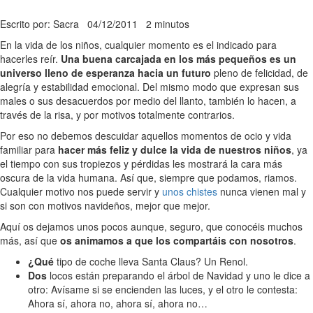
Escrito por: Sacra
04/12/2011
2 minutos
En la vida de los niños, cualquier momento es el indicado para
hacerles reír.
Una buena carcajada en los más pequeños es un
universo lleno de esperanza hacia un futuro
pleno de felicidad, de
alegría y estabilidad emocional. Del mismo modo que expresan sus
males o sus desacuerdos por medio del llanto, también lo hacen, a
través de la risa, y por motivos totalmente contrarios.
Por eso no debemos descuidar aquellos momentos de ocio y vida
familiar para
hacer más feliz y dulce la vida de nuestros niños
, ya
el tiempo con sus tropiezos y pérdidas les mostrará la cara más
oscura de la vida humana. Así que, siempre que podamos, riamos.
Cualquier motivo nos puede servir y
unos chistes
nunca vienen mal y
si son con motivos navideños, mejor que mejor.
Aquí os dejamos unos pocos aunque, seguro, que conocéis muchos
más, así que
os animamos a que los compartáis con nosotros
.
¿Qué
tipo de coche lleva Santa Claus? Un Renol.
Dos
locos están preparando el árbol de Navidad y uno le dice a
otro: Avísame si se encienden las luces, y el otro le contesta:
Ahora sí, ahora no, ahora sí, ahora no…