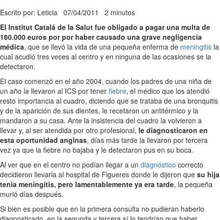
Escrito por: Leticia
07/04/2011
2 minutos
El Institut Catalá de la Salut fue obligado a pagar una multa de
180.000 euros por por haber causado una grave negligencia
médica
, que se llevó la vida de una pequeña enferma de
meningitis
la
cual acudió tres veces al centro y en ninguna de las ocasiones se la
detectaron.
El caso comenzó en el año 2004, cuando los padres de una niña de
un año la llevaron al ICS por tener
fiebre
, el médico que los atendió
resto importancia al cuadro, diciendo que se trataba de una bronquitis
y de la aparición de sus dientes, le recetaron un antitérmico y la
mandaron a su casa. Ante la insistencia del cuadro la volvieron a
llevar y, al ser atendida por otro profesional,
le diagnosticaron en
esta oportunidad anginas
, días más tarde la llevaron por tercera
vez ya que la fiebre no bajaba y le detectaron pus en su boca.
Al ver que en el centro no podían llegar a un
diagnóstico
correcto
decidieron llevarla al hospital de Figueres donde le dijeron que
su hija
tenia meningitis, pero lamentablemente ya era tarde
, la pequeña
murió días después.
Si bien es posible que en la primera consulta no pudieran haberlo
diagnosticado, en la segunda y tercera sí lo tendrían que haber