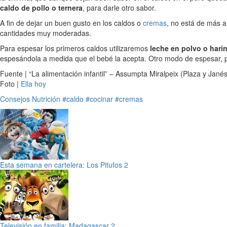
caldo de pollo o ternera
, para darle otro sabor.
A fin de dejar un buen gusto en los caldos o
cremas
, no está de más 
cantidades muy moderadas.
Para espesar los primeros caldos utilizaremos
leche en polvo o harin
espesándola a medida que el bebé la acepta. Otro modo de espesar, pe
Fuente | “La alimentación infantil” – Assumpta Miralpeix (Plaza y Jané
Foto |
Ella hoy
Consejos
Nutrición
#caldo
#cocinar
#cremas
Esta semana en cartelera: Los Pitufos 2
Televisión en familia: Madagascar 2