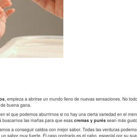
dos
, empieza a abrirse un mundo lleno de nuevas sensaciones. No todo
os de buena gana.
en el que podemos aburrirnos si no hay una cierta variedad en el men
será buscarnos las mañas para que esas
cremas y purés
sean más gustos
amos a conseguir caldos con mejor sabor. Todas las verduras podemos c
a un sabor muy fuerte. El caso contrario es el nabo, especial por su 