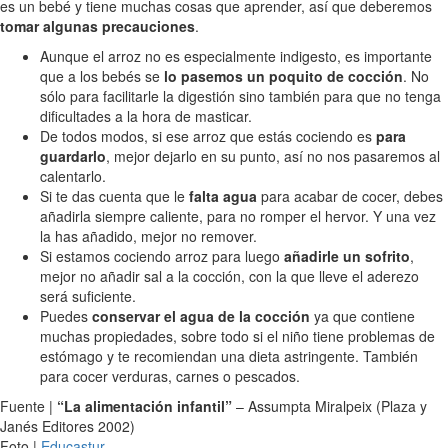
es un bebé y tiene muchas cosas que aprender, así que deberemos
tomar algunas precauciones
.
Aunque el arroz no es especialmente indigesto, es importante
que a los bebés se
lo pasemos un poquito de cocción
. No
sólo para facilitarle la digestión sino también para que no tenga
dificultades a la hora de masticar.
De todos modos, si ese arroz que estás cociendo es
para
guardarlo
, mejor dejarlo en su punto, así no nos pasaremos al
calentarlo.
Si te das cuenta que le
falta agua
para acabar de cocer, debes
añadirla siempre caliente, para no romper el hervor. Y una vez
la has añadido, mejor no remover.
Si estamos cociendo arroz para luego
añadirle un sofrito
,
mejor no añadir sal a la cocción, con la que lleve el aderezo
será suficiente.
Puedes
conservar el agua de la cocción
ya que contiene
muchas propiedades, sobre todo si el niño tiene problemas de
estómago y te recomiendan una dieta astringente. También
para cocer verduras, carnes o pescados.
Fuente |
“La alimentación infantil”
– Assumpta Miralpeix (Plaza y
Janés Editores 2002)
Foto |
Educastur