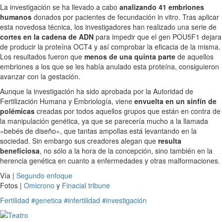
La investigación se ha llevado a cabo
analizando 41 embriones
humanos
donados por pacientes de fecundación in vitro. Tras aplicar
esta novedosa técnica, los investigadores han realizado una serie de
cortes en la cadena de ADN
para impedir que el gen POU5F1 dejara
de producir la proteína OCT4 y así comprobar la eficacia de la misma.
Los resultados fueron que
menos de una quinta parte
de aquellos
embriones a los que se les había anulado esta proteína, consiguieron
avanzar con la gestación.
Aunque la investigación ha sido aprobada por la Autoridad de
Fertilización Humana y Embriología, viene
envuelta en un sinfín de
polémicas
creadas por todos aquellos grupos que están en contra de
la manipulación genética, ya que se parecería mucho a la llamada
«bebés de diseño», que tantas ampollas está levantando en la
sociedad. Sin embargo sus creadores alegan que
resulta
beneficiosa
, no sólo a la hora de la concepción, sino también en la
herencia genética en cuanto a enfermedades y otras malformaciones.
Vía |
Segundo enfoque
Fotos |
Omicrono
y
Finacial tribune
Fertilidad
#genetica
#infertilidad
#investigación