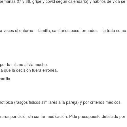
semanas 27 y 36, gripe y covid según calendario) y hábitos de vida se
 y a veces el entorno —familia, sanitarios poco formados— la trata como
por lo mismo alivia mucho.
a que la decisión fuera errónea.
amilia.
pica (rasgos físicos similares a la pareja) y por criterios médicos.
uros por ciclo, sin contar medicación. Pide presupuesto detallado por