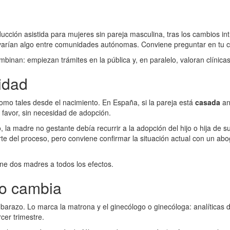
ducción asistida para mujeres sin pareja masculina, tras los cambios i
varían algo entre comunidades autónomas. Conviene preguntar en tu ce
inan: empiezan trámites en la pública y, en paralelo, valoran clínicas
nidad
omo tales desde el nacimiento. En España, si la pareja está
casada
an
su favor, sin necesidad de adopción.
o, la madre no gestante debía recurrir a la adopción del hijo o hija de
rte del proceso, pero conviene confirmar la situación actual con un abo
iene dos madres a todos los efectos.
no cambia
arazo. Lo marca la matrona y el ginecólogo o ginecóloga: analíticas d
rcer trimestre.