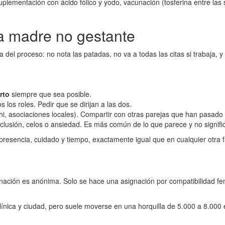
lementación con ácido fólico y yodo, vacunación (tosferina entre las 
a madre no gestante
 del proceso: no nota las patadas, no va a todas las citas si trabaja,
rto
siempre que sea posible.
 los roles. Pedir que se dirijan a las dos.
, asociaciones locales). Compartir con otras parejas que han pasado 
lusión, celos o ansiedad. Es más común de lo que parece y no signific
 presencia, cuidado y tiempo, exactamente igual que en cualquier otra f
ción es anónima. Solo se hace una asignación por compatibilidad fenotí
nica y ciudad, pero suele moverse en una horquilla de 5.000 a 8.000 e