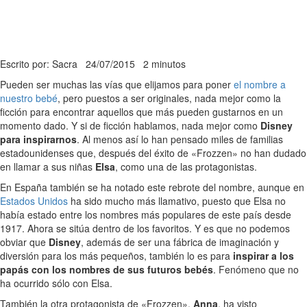
Escrito por: Sacra
24/07/2015
2 minutos
Pueden ser muchas las vías que elijamos para poner
el nombre a
nuestro bebé
, pero puestos a ser originales, nada mejor como la
ficción para encontrar aquellos que más pueden gustarnos en un
momento dado. Y si de ficción hablamos, nada mejor como
Disney
para inspirarnos
. Al menos así lo han pensado miles de familias
estadounidenses que, después del éxito de «Frozzen» no han dudado
en llamar a sus niñas
Elsa
, como una de las protagonistas.
En España también se ha notado este rebrote del nombre, aunque en
Estados Unidos
ha sido mucho más llamativo, puesto que Elsa no
había estado entre los nombres más populares de este país desde
1917. Ahora se sitúa dentro de los favoritos. Y es que no podemos
obviar que
Disney
, además de ser una fábrica de imaginación y
diversión para los más pequeños, también lo es para
inspirar a los
papás con los nombres de sus futuros bebés
. Fenómeno que no
ha ocurrido sólo con Elsa.
También la otra protagonista de «Frozzen»,
Anna
, ha visto