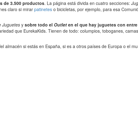
s de 3.500 productos
. La página está divida en cuatro secciones:
Jug
nes claro si mirar
patinetes
o bicicletas, por ejemplo, para esa Comuni
e Juguetes
y
sobre todo el
Outlet
en el que hay juguetes con entre
iedad que EurekaKids. Tienen de todo: columpios, toboganes, camas elá
el almacén si estás en España, si es a otros países de Europa o el mu