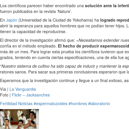
Los científicos parecen haber encontrado una
solución ante la infer
fueron publicados en la revista ‘Nature’.
En
Japón
(Universidad de la Ciudad de Yokohama) ha
logrado reprod
abrir la esperanza para aquellos hombres que no podían tener hijos. 
tienen la capacidad de reproducirse.
El director de la investigación afirmó que: «
Necesitamos extender nuest
confía en el método empleado.
El hecho de producir espermatozoid
más de un mes. Para lograr esta prueba los científicos tuvieron que ex
grados, teniendo en cuenta ciertas especificaciones, una de ella fue 
“
Nuestro sistema de cultivo ha sido capaz de inducir y mantener la 
ratones sanos. Para sacar sus primeras conclusiones esperaron que l
Esperamos que la investigación continue y llegue a un final exitoso, 
Vía |
La Vanguardia
Foto |
Flickr – Jacksanches
Fertilidad
Noticias
#espermatozoides
#hombres
#laboratorio