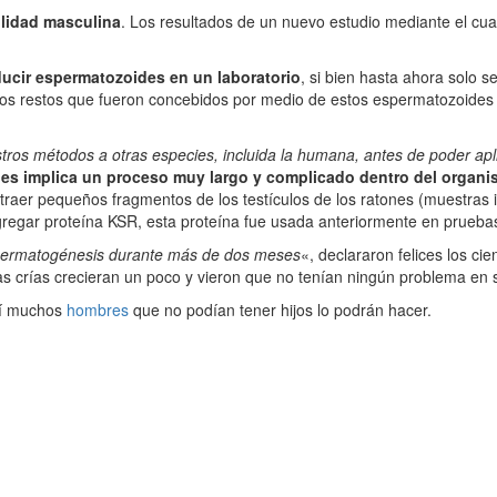
tilidad masculina
. Los resultados de un nuevo estudio mediante el cua
ucir espermatozoides en un laboratorio
, si bien hasta ahora solo s
Los restos que fueron concebidos por medio de estos espermatozoides 
ros métodos a otras especies, incluida la humana, antes de poder apli
es implica un proceso muy largo y complicado dentro del orga
traer pequeños fragmentos de los testículos de los ratones (muestras in
agregar proteína KSR, esta proteína fue usada anteriormente en prueba
espermatogénesis durante más de dos meses
«, declararon felices los c
as crías crecieran un poco y vieron que no tenían ningún problema en
así muchos
hombres
que no podían tener hijos lo podrán hacer.