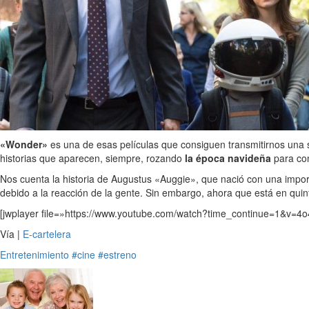
«Wonder»
es una de esas películas que consiguen transmitirnos una s
historias que aparecen, siempre, rozando
la época navideña
para co
Nos cuenta la historia de Augustus «Auggie», que nació con una impo
debido a la reacción de la gente. Sin embargo, ahora que está en qu
[jwplayer file=»https://www.youtube.com/watch?time_continue=1&v=4
Vía |
E-cartelera
Entretenimiento
#cine
#estreno