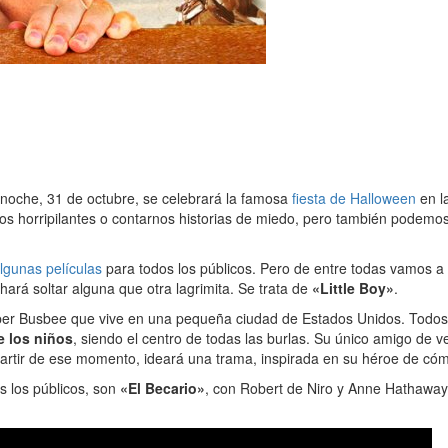
 noche, 31 de octubre, se celebrará la famosa
fiesta de Halloween
en l
atos horripilantes o contarnos historias de miedo, pero también podemo
algunas películas
para todos los públicos. Pero de entre todas vamos a
ará soltar alguna que otra lagrimita. Se trata de
«Little Boy»
.
per Busbee que vive en una pequeña ciudad de Estados Unidos. Todos 
e los niños
, siendo el centro de todas las burlas. Su único amigo de 
partir de ese momento, ideará una trama, inspirada en su héroe de cómi
s los públicos, son
«El Becario»
, con Robert de Niro y Anne Hathaway