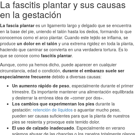
La fascitis plantar y sus causas
en la gestación
La fascia plantar
es un ligamento largo y delgado que se encuentra
en la base del pie, uniendo el talón hasta los dedos, formando lo que
conocemos como el arco plantar. Cuando este tejido se inflama, se
produce
un dolor en el talón
y una extrema rigidez en toda la planta,
haciendo que caminar se convierta en una verdadera tortura. Es lo
que se conoce como
fascitis plantar
.
Aunque, como ya hemos dicho, puede aparecer en cualquier
circunstancia, edad o condición,
durante el embarazo suele ser
especialmente frecuente
debido a diversas causas:
Un aumento rápido de peso
, especialmente durante el primer
trimestre. Es importante mantener una alimentación equilibrada
y desterrar la errónea idea de «comer por dos».
Los cambios que experimentan los pies
durante la
gestación:
retención de líquidos
o aguantar mucho peso,
pueden ser causas suficientes para que la planta de nuestros
pies se resienta y provoque este temido dolor.
El uso de calzado inadecuado
. Especialmente en verano
solemos abusar de las chanclas o los zapatos totalmente planos