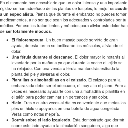
En el momento has descubierto que un dolor intenso y una importante
rigidez se han adueñado de las plantas de tus pies, lo mejor es
acudir
a un especialista
. Piensa que durante el embarazo no puedes tomar
medicamentos, a no ser que sean los adecuados y controlados por tu
médico. Por eso los tratamientos y métodos para aliviar este dolor han
de
ser totalmente inocuos
.
El fisioterapeuta
. Un buen masaje puede servirte de gran
ayuda, de esta forma se tonificarán los músculos, aliviando el
dolor.
Una férula durante el descanso
. El dolor mayor lo notarás al
levantarte por la mañana ya que durante la noche el tejido se
ha relajado. Con una venda o férula mantendrás estirada la
planta del pie y aliviarás el dolor.
Plantillas o almohadillas en el calzado
. El calzado para la
embarazada debe ser el adecuado, ni muy alto ni plano. Pero a
veces es necesario ayudarte con una almohadilla o plantilla en
el talón para poder caminar sin percances y sin dolor.
Hielo
. Tres o cuatro veces al día es conveniente que metas los
pies en hielo o apoyarlos en una botella de agua congelada.
Verás como notas mejoría.
Dormir sobre el lado izquierdo
. Esta demostrado que dormir
sobre este lado ayuda a la circulación sanguínea, algo que