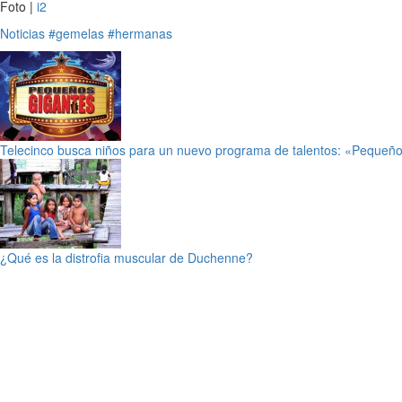
Foto |
i2
Noticias
#gemelas
#hermanas
Telecinco busca niños para un nuevo programa de talentos: «Pequeñ
¿Qué es la distrofia muscular de Duchenne?