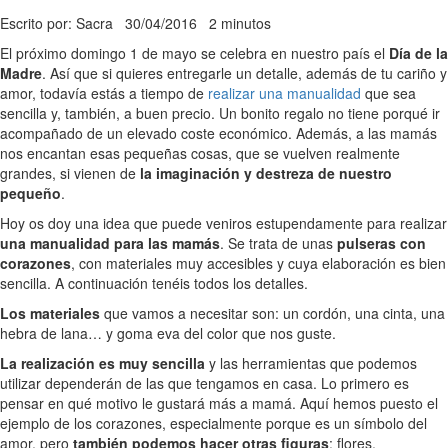
Escrito por: Sacra
30/04/2016
2 minutos
El próximo domingo 1 de mayo se celebra en nuestro país el
Día de la
Madre
. Así que si quieres entregarle un detalle, además de tu cariño y
amor, todavía estás a tiempo de
realizar una manualidad
que sea
sencilla y, también, a buen precio. Un bonito regalo no tiene porqué ir
acompañado de un elevado coste económico. Además, a las mamás
nos encantan esas pequeñas cosas, que se vuelven realmente
grandes, si vienen de
la imaginación y destreza de nuestro
pequeño
.
Hoy os doy una idea que puede veniros estupendamente para realizar
una manualidad para las mamás
. Se trata de unas
pulseras con
corazones
, con materiales muy accesibles y cuya elaboración es bien
sencilla. A continuación tenéis todos los detalles.
Los materiales
que vamos a necesitar son: un cordón, una cinta, una
hebra de lana… y goma eva del color que nos guste.
La realización es muy sencilla
y las herramientas que podemos
utilizar dependerán de las que tengamos en casa. Lo primero es
pensar en qué motivo le gustará más a mamá. Aquí hemos puesto el
ejemplo de los corazones, especialmente porque es un símbolo del
amor, pero
también podemos hacer otras figuras
: flores,