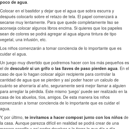
poco de agua
.
Colocar en el bastidor y dejar que el agua que sobra escurra y
después colocarlo sobre el retazo de tela. El papel comenzará a
secarse muy lentamente. Para que quede completamente liso se
aconseja colocar algunos libros encima. Si quieres que los papeles
sean de colores se podrá agregar al agua alguna tintura de tipo
vegetal, una infusión, etc.
Los niños comenzarán a tomar conciencia de lo importante que es
cuidar el agua.
Un juego muy divertido que podremos hacer con los más pequeños es
el de
descubrir si un grifo o las llaves de paso pierden agua
. En el
caso de que lo hagan colocar algún recipiente para controlar la
cantidad de agua que se pierden y así poder hacer un calculo de
cuánto se ahorraría al año, seguramente será mejor llamar a alguien
para arreglar la pérdida. Este mismo ‘juego’ puede ser realizado en la
casa de los abuelos, tíos, amigos. De esta manera los niños
comenzarán a tomar conciencia de lo importante que es cuidar el
agua.
Y, por último,
te invitamos a hacer compost junto con los niños
de
la casa. Aunque parezca difícil en realidad se podrá crear de una
manera sencilla y así poder devolver a la tierra lo que día a día