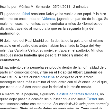
Escrito por: Mónica M. Bernardo
25/04/2011
2 minutos
El jugador de
fútbol
brasileño Kaká ya ha vuelto a ser papá. Y lo hizo
mientras se encontraba en
Valencia
, jugando un partido de la Liga. Su
mujer, en esos momentos, se encontraba a miles de kilómetros de
distancia trayendo al mundo a la que
es la segunda hija del
matrimonio
.
El delantero del Real Madrid corría detrás de la pelota en el mismo
estadio en el cuatro días antes habían levantado la Copa del Rey,
mientras Carolina Celico, su mujer, entraba en el paritorio. Minutos
después
nacía Isabella que pesó 3,17 kilos y midió 48
centímetros
.
El nacimiento de la pequeña se produjo dentro de la normalidad de un
parto sin complicaciones, y
fue en el Hospital Albert Einstein de
Sao Paulo
. A esta ciudad
brasileña
se desplazó el delantero
merengue nada más culminar el encuentro con el Valencia, en el que,
por cierto anotó dos tantos que le dedicó a la recién nacida.
La madre de la pequeña, siguiendo
la estela de tantas famosas
, no
quiso dejar pasar la ocasión sin publicar en la red social
Twitter
sus
sentimientos sobre ese momento. Así escribió:
«Ha sido parto normal y
maravilloso,
Disfruté cada dolor, de cada minuto. Todo valió la