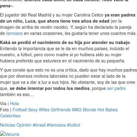
pena
«
.
El jugador del Real Madrid y su mujer Carolina Celico
ya eran padres
de un niño, Luca, que ahora tiene tres años de edad
(en la
imagen de arriba de recién nacido). Y, según ha declarado la pareja
de
famosos
en varias ocasiones, les gustaría tener unos cuantos más.
Kaká se perdió el nacimiento de su hija por atender su trabajo
.
Entiendo la importancia que se le da en muchos países, incluido el
nuestro, a fútbol, pero como madre si yo hubiera sido su mujer
hubiera preferido que estuviera en el nacimiento de su pequeña.
Y que conste que esto no es una crítica, dado que hay muchos padres
que por diversos motivos laborales no pueden estar al lado de la
mujer que va a dar a luz a sus hijos. No obstante, soy de las que cree
que,
se debe intentar por todos los medios
, porque
ser padre
también es eso…
Vía |
Hola
Foto |
Fottball Sexy Wifes Girlfriends WAG Blonde Hot Babes
Celebrities
Noticias
Opinión
#brasil
#famosos
#futbol