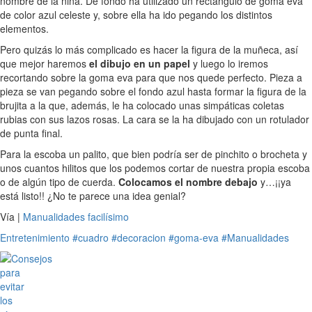
nombre de la niña. De fondo ha utilizado un rectángulo de goma eva
de color azul celeste y, sobre ella ha ido pegando los distintos
elementos.
Pero quizás lo más complicado es hacer la figura de la muñeca, así
que mejor haremos
el dibujo en un papel
y luego lo iremos
recortando sobre la goma eva para que nos quede perfecto. Pieza a
pieza se van pegando sobre el fondo azul hasta formar la figura de la
brujita a la que, además, le ha colocado unas simpáticas coletas
rubias con sus lazos rosas. La cara se la ha dibujado con un rotulador
de punta final.
Para la escoba un palito, que bien podría ser de pinchito o brocheta y
unos cuantos hilitos que los podemos cortar de nuestra propia escoba
o de algún tipo de cuerda.
Colocamos el nombre debajo
y…¡¡ya
está listo!! ¿No te parece una idea genial?
Vía |
Manualidades facilísimo
Entretenimiento
#cuadro
#decoracion
#goma-eva
#Manualidades