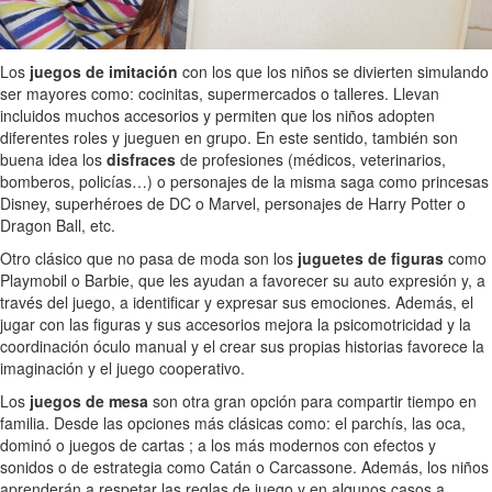
Los
juegos de imitación
con los que los niños se divierten simulando
ser mayores como: cocinitas, supermercados o talleres. Llevan
incluidos muchos accesorios y permiten que los niños adopten
diferentes roles y jueguen en grupo. En este sentido, también son
buena idea los
disfraces
de profesiones (médicos, veterinarios,
bomberos, policías…) o personajes de la misma saga como princesas
Disney, superhéroes de DC o Marvel, personajes de Harry Potter o
Dragon Ball, etc.
Otro clásico que no pasa de moda son los
juguetes de figuras
como
Playmobil o Barbie, que les ayudan a favorecer su auto expresión y, a
través del juego, a identificar y expresar sus emociones. Además, el
jugar con las figuras y sus accesorios mejora la psicomotricidad y la
coordinación óculo manual y el crear sus propias historias favorece la
imaginación y el juego cooperativo.
Los
juegos de mesa
son otra gran opción para compartir tiempo en
familia. Desde las opciones más clásicas como: el parchís, las oca,
dominó o juegos de cartas ; a los más modernos con efectos y
sonidos o de estrategia como Catán o Carcassone. Además, los niños
aprenderán a respetar las reglas de juego y en algunos casos a