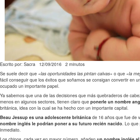
Escrito por: Sacra
12/09/2016
2 minutos
Se suele decir que
«las oportunidades las pintan calvas»
o que
«la me
fácil conseguir que los éxitos que soñamos se consigan convertir en un
ocupado un importante papel.
Ya sabemos que una de las decisiones que más quebraderos de cab
menos en algunos sectores, tienen claro que
ponerle un nombre ang
británica, idea con la cual se ha hecho con un importante capital.
Beau Jessup es una adolescente británica
de 16 años que fue de v
nombre inglés le podrían poner a su futuro recién nacido
. Lo que
inmediato.
Los chinos, cada vez en mayor número, añaden
un nombre inglés al