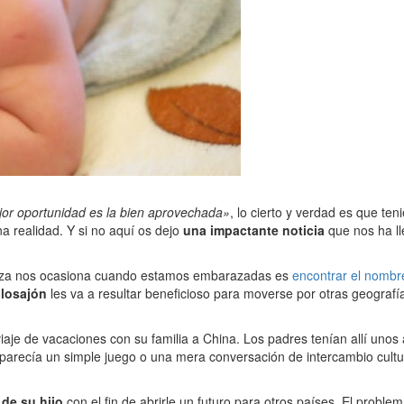
jor oportunidad es la bien aprovechada»
, lo cierto y verdad es que te
a realidad. Y si no aquí os dejo
una impactante noticia
que nos ha ll
eza nos ocasiona cuando estamos embarazadas es
encontrar el nombr
losajón
les va a resultar beneficioso para moverse por otras geografí
iaje de vacaciones con su familia a China. Los padres tenían allí uno
 parecía un simple juego o una mera conversación de intercambio cultura
 de su hijo
con el fin de abrirle un futuro para otros países. El probl