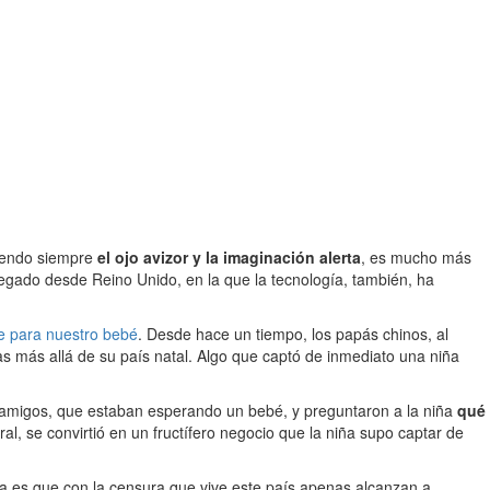
niendo siempre
el ojo avizor y la imaginación alerta
, es mucho más
egado desde Reino Unido, en la que la tecnología, también, ha
e para nuestro bebé
. Desde hace un tiempo, los papás chinos, al
as más allá de su país natal. Algo que captó de inmediato una niña
s amigos, que estaban esperando un bebé, y preguntaron a la niña
qué
l, se convirtió en un fructífero negocio que la niña supo captar de
ema es que con la censura que vive este país apenas alcanzan a