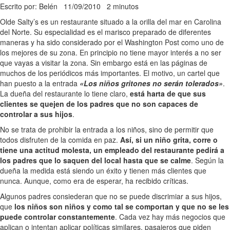
Escrito por: Belén
11/09/2010
2 minutos
Olde Salty’s es un restaurante situado a la orilla del mar en Carolina
del Norte. Su especialidad es el marisco preparado de diferentes
maneras y ha sido considerado por el Washington Post como uno de
los mejores de su zona. En principio no tiene mayor interés a no ser
que vayas a visitar la zona. Sin embargo está en las páginas de
muchos de los periódicos más importantes. El motivo, un cartel que
han puesto a la entrada
«Los niños gritones no serán tolerados»
.
La dueña del restaurante lo tiene claro,
está harta de que sus
clientes se quejen de los padres que no son capaces de
controlar a sus hijos
.
No se trata de prohibir la entrada a los niños, sino de permitir que
todos disfruten de la comida en paz.
Así, si un niño grita, corre o
tiene una actitud molesta, un empleado del restaurante pedirá a
los padres que lo saquen del local hasta que se calme
. Según la
dueña la medida está siendo un éxito y tienen más clientes que
nunca. Aunque, como era de esperar, ha recibido críticas.
Algunos padres consiederan que no se puede discrimiar a sus hijos,
que
los niños son niños y como tal se comportan y que no se les
puede controlar constantemente
. Cada vez hay más negocios que
aplican o intentan aplicar políticas similares, pasajeros que piden