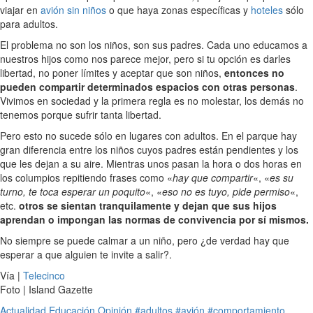
viajar en
avión sin niños
o que haya zonas específicas y
hoteles
sólo
para adultos.
El problema no son los niños, son sus padres. Cada uno educamos a
nuestros hijos como nos parece mejor, pero si tu opción es darles
libertad, no poner límites y aceptar que son niños,
entonces no
pueden compartir determinados espacios con otras personas
.
Vivimos en sociedad y la primera regla es no molestar, los demás no
tenemos porque sufrir tanta libertad.
Pero esto no sucede sólo en lugares con adultos. En el parque hay
gran diferencia entre los niños cuyos padres están pendientes y los
que les dejan a su aire. Mientras unos pasan la hora o dos horas en
los columpios repitiendo frases como «
hay que compartir
«, «
es su
turno, te toca esperar un poquito
«, «
eso no es tuyo, pide permiso
«,
etc.
otros se sientan tranquilamente y dejan que sus hijos
aprendan o impongan las normas de convivencia por sí mismos.
No siempre se puede calmar a un niño, pero ¿de verdad hay que
esperar a que alguien te invite a salir?.
Vía |
Telecinco
Foto | Island Gazette
Actualidad
Educación
Opinión
#adultos
#avión
#comportamiento