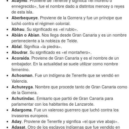
Acaymo
. Proviene de Tenerife y significa «el moreno o
ennegrecido», fue el nombre dado a distintos mencey o reyes
de esta isla.
Aberbequeye
. Proviene de la Gomera y fue un príncipe que
luchó contra el régimen colonial.
Abhau
. Su significado es «el rubio».
Abián o Abian
. Nos llega desde Gran Canaria y es un nombre
perteneciente a la nobleza de Telde.
Ablal
. Significa «la piedra».
Abudrar
. Su significado es «el montañero».
Acoraida
. Proviene de Gran Canaria y es el nombre de un
embajador. En la actualidad se suele utilizar como nombre
femenino.
Achosman
. Fue un indígena de Tenerife que se vendió en
Valencia.
Achuteyga
. Nombre que procede tanto de Gran Canaria como
de la Gomera.
Achutindac
. Emisario que partió de Gran Canaria para
parlamentar con los habitantes de Lanzarote.
Adargoma
. Fue un valeroso guerrero que luchó contra los
invasores europeos.
Aday
. Proviene de Tenerife y significa «el que vive abajo».
Adasat
. Otro de los esclavos indígenas que fue vendido en