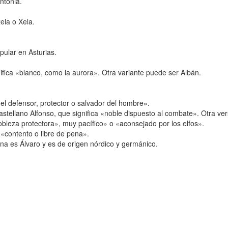
ntonia.
ela o Xela.
pular en Asturias.
gnifica «blanco, como la aurora». Otra variante puede ser Albán.
 «el defensor, protector o salvador del hombre».
stellano Alfonso, que significa «noble dispuesto al combate». Otra ver
nobleza protectora», muy pacífico» o «aconsejado por los elfos».
a «contento o libre de pena».
na es Álvaro y es de origen nórdico y germánico.