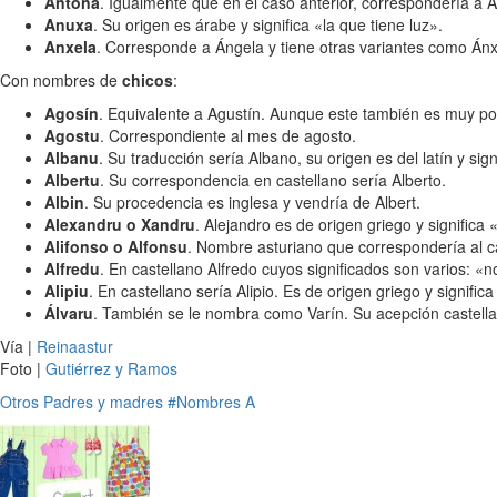
Antona
. Igualmente que en el caso anterior, correspondería a A
Anuxa
. Su origen es árabe y significa «la que tiene luz».
Anxela
. Corresponde a Ángela y tiene otras variantes como Ánx
Con nombres de
chicos
:
Agosín
. Equivalente a Agustín. Aunque este también es muy po
Agostu
. Correspondiente al mes de agosto.
Albanu
. Su traducción sería Albano, su origen es del latín y si
Albertu
. Su correspondencia en castellano sería Alberto.
Albin
. Su procedencia es inglesa y vendría de Albert.
Alexandru o Xandru
. Alejandro es de origen griego y significa
Alifonso o Alfonsu
. Nombre asturiano que correspondería al ca
Alfredu
. En castellano Alfredo cuyos significados son varios: «
Alipiu
. En castellano sería Alipio. Es de origen griego y signific
Álvaru
. También se le nombra como Varín. Su acepción castella
Vía |
Reinaastur
Foto |
Gutiérrez y Ramos
Otros
Padres y madres
#Nombres A