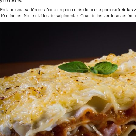
y se reserva.
En la misma sartén se añade un poco más de aceite para
sofreír las
10 minutos. No te olvides de salpimentar. Cuando las verduras estén al