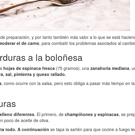
de preparación, y por tanto también más valor a lo que se está haciend
oderar el de carne
, para combatir los problemas asociados al cambio
erduras a la boloñesa
as
hojas de espinaca fresca
(75 gramos), una
zanahoria mediana
, 
a, sal, pimienta y queso rallado.
a
, como ocurre con la salsa, pero esto obliga a pasar más tiempo en l
uras
relleno diferentes
. El primero, de
champiñones y espinacas
, se pre
n poco de aceite de oliva.
ta todo. A continuación
se tapa la sartén para que cocine a fuego le