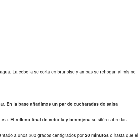
el agua. La cebolla se corta en brunoise y ambas se rehogan al mismo
lar.
En la base añadimos un par de cucharadas de salsa
oñesa.
El relleno final de cebolla y berenjena
se sitúa sobre las
lentado a unos 200 grados centígrados por
20 minutos
o hasta que el