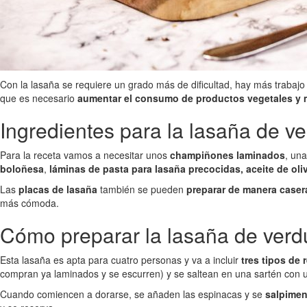
Con la lasaña se requiere un grado más de dificultad, hay más trabajo 
que es necesario
aumentar el consumo de productos vegetales y m
Ingredientes para la lasaña de v
Para la receta vamos a necesitar unos
champiñones laminados
, un
boloñesa
,
láminas de pasta para lasaña precocidas, aceite de oliv
Las
placas de lasaña
también se pueden
preparar de manera caser
más cómoda.
Cómo preparar la lasaña de verd
Esta lasaña es apta para cuatro personas y va a incluir
tres tipos de 
compran ya laminados y se escurren) y se saltean en una sartén con u
Cuando comiencen a dorarse, se añaden las espinacas y se
salpimen