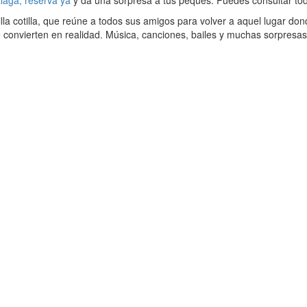
laga, reserva ya
y da una sorpresa a tus peques. Puedes consultar tod
dilla cotilla, que reúne a todos sus amigos para volver a aquel lugar d
 convierten en realidad. Música, canciones, bailes y muchas sorpresa