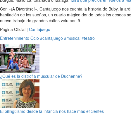
Burgos, Mallorca, Granada o Málaga.
Mira que precios en vuelos a Má
Con «¡A Divertirse!», Cantajuego nos cuenta la historia de Buby, la ar
habitación de los sueños, un cuarto mágico donde todos los deseos se
nuevo trabajo de grandes éxitos volumen 9.
Página Oficial |
Cantajuego
Entretenimiento
Ocio
#cantajuego
#musical
#teatro
¿Qué es la distrofia muscular de Duchenne?
El bilingüismo desde la infancia nos hace más eficientes