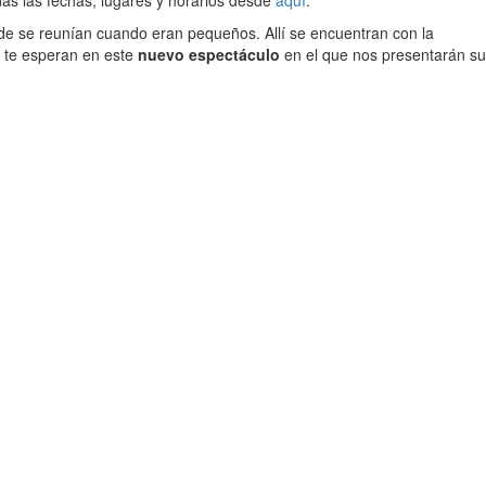
as las fechas, lugares y horarios desde
aquí
.
onde se reunían cuando eran pequeños. Allí se encuentran con la
s te esperan en este
nuevo espectáculo
en el que nos presentarán su