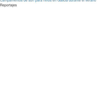
Campamentos de surf para niños en Galicia durante el verano
Reportajes