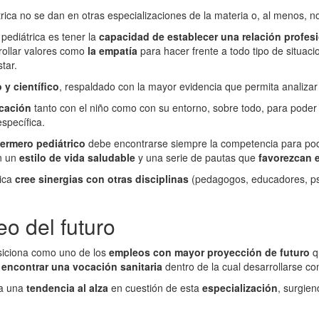
trica no se dan en otras especializaciones de la materia o, al menos, 
 pediátrica es tener la
capacidad de establecer una relación profes
ollar valores como
la empatía
para hacer frente a todo tipo de situac
tar.
 y científico
, respaldado con la mayor evidencia que permita analizar
cación
tanto con el niño como con su entorno, sobre todo, para pode
specífica.
ermero pediátrico
debe encontrarse siempre la competencia para p
en un
estilo de vida saludable
y una serie de pautas que
favorezcan e
ica
cree sinergias con otras disciplinas
(pedagogos, educadores, ps
eo del futuro
iciona como uno de los
empleos con mayor proyección de futuro
q
a
encontrar una vocación sanitaria
dentro de la cual desarrollarse co
da una
tendencia al alza
en cuestión de esta
especialización
, surgie