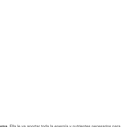
erna
. Ella le va aportar toda la energía y nutrientes necesarios para