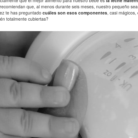
tamente que el mejor alimento para nuestro bebé es
la leche mater
s recomiendan que, al menos durante seis meses, nuestro pequeño se
ez te has preguntado
cuáles son esos componentes
, casi mágicos,
tén totalmente cubiertas?