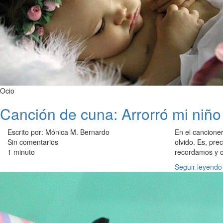
Ocio
Canción de cuna: Arrorró mi niño
Escrito por: Mónica M. Bernardo
En el cancione
Sin comentarios
olvido. Es, pr
1 minuto
recordamos y ot
Seguir leyendo