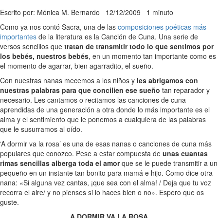
Escrito por: Mónica M. Bernardo
12/12/2009
1 minuto
Como ya nos contó Sacra, una de las
composiciones poéticas más
importantes
de la literatura es la Canción de Cuna. Una serie de
versos sencillos que
tratan de transmitir todo lo que sentimos por
los bebés, nuestros bebés
, en un momento tan importante como es
el momento de agarrar, bien agarradito, el sueño.
Con nuestras nanas mecemos a los niños y
les abrigamos con
nuestras palabras para que concilien ese sueño
tan reparador y
necesario. Les cantamos o recitamos las canciones de cuna
aprendidas de una generación a otra donde lo más importante es el
alma y el sentimiento que le ponemos a cualquiera de las palabras
que le susurramos al oído.
‘A dormir va la rosa’ es una de esas nanas o canciones de cuna más
populares que conozco. Pese a estar compuesta de
unas cuantas
rimas sencillas alberga toda el amor
que se le puede transmitir a un
pequeño en un instante tan bonito para mamá e hijo. Como dice otra
nana: «Si alguna vez cantas, ¡que sea con el alma! / Deja que tu voz
recorra el aire/ y no pienses si lo haces bien o no». Espero que os
guste.
A DORMIR VA LA ROSA