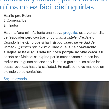
niños no es fácil distinguirlas
Escrito por: Belén
3 Comentarios
2 minutos
Esta mañana mi niña tenía una nueva
pregunta
, esta vez sencilla
de responder pero con trasfondo,
mamá ¿Melendi existe?
.
Cuando le he dicho que sí ha insistido,
¿pero de verdad de
verdad?
,
¿seguro que existe?
.
Creo que la he convencido
aunque se ha disgustado un poco porque no vive cerca
. Su
pasión por Melendi se explica por lo machaconas que son las
radios con algunas canciones y lo que le gustan a los niños las
cosas repetidas hasta la saciedad. En realidad no es más que un
ejemplo de su confusión.
Seguir leyendo