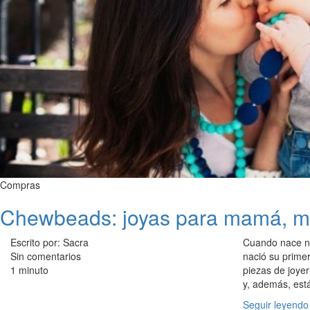
Compras
Chewbeads: joyas para mamá, mo
Escrito por: Sacra
Cuando nace nu
Sin comentarios
nació su primer
1 minuto
piezas de joye
y, además, est
Seguir leyendo