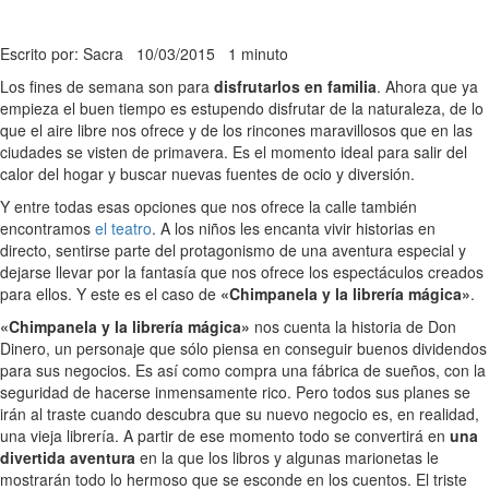
Escrito por: Sacra
10/03/2015
1 minuto
Los fines de semana son para
disfrutarlos en familia
. Ahora que ya
empieza el buen tiempo es estupendo disfrutar de la naturaleza, de lo
que el aire libre nos ofrece y de los rincones maravillosos que en las
ciudades se visten de primavera. Es el momento ideal para salir del
calor del hogar y buscar nuevas fuentes de ocio y diversión.
Y entre todas esas opciones que nos ofrece la calle también
encontramos
el teatro
. A los niños les encanta vivir historias en
directo, sentirse parte del protagonismo de una aventura especial y
dejarse llevar por la fantasía que nos ofrece los espectáculos creados
para ellos. Y este es el caso de
«Chimpanela y la librería mágica»
.
«Chimpanela y la librería mágica»
nos cuenta la historia de Don
Dinero, un personaje que sólo piensa en conseguir buenos dividendos
para sus negocios. Es así como compra una fábrica de sueños, con la
seguridad de hacerse inmensamente rico. Pero todos sus planes se
irán al traste cuando descubra que su nuevo negocio es, en realidad,
una vieja librería. A partir de ese momento todo se convertirá en
una
divertida aventura
en la que los libros y algunas marionetas le
mostrarán todo lo hermoso que se esconde en los cuentos. El triste