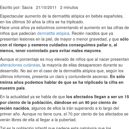
Escrito por: Sacra
21/10/2011
2 minutos
Espectacular aumento de la dermatitis atópica en bebés españoles,
en los últimos 30 años la cifra se ha triplicado.
Hace unos años ya estuvimos comentando el aumento en las cifras de
niños que padecían
dermatitis atópica
. Recién nacidos que ya
presentan lesiones en la piel, de mayor o menor gravedad, y que
sólo
con el tiempo y esmeros cuidados conseguimos paliar o, al
menos, tener controlado para evitar males mayores
.
Aunque el porcentaje es muy elevado de niños que al nacer presentan
alteraciones cutáneas
, la mayoría de ellas desaparecen durante su
desarrollo. No así en el caso de la dermatitis atópica que, según los
últimos informes, presenta un claro y contundente ascenso.
En sólo
treinta años podemos hablar de que se ha triplicado la cifra en
nuestro país
.
En la actualidad ya se habla de que
los afectados llegan a ser un 15
por ciento de la población, dándose en un 90 por ciento de
recién nacidos
, algunos de ellos la irán superando a lo largo del
primer año. Aunque no tiene cura, el 70 por ciento de los afectados se
verán libres de ella al llegar a la pubertad.
Tal es la población infantil que padece esta patología que los