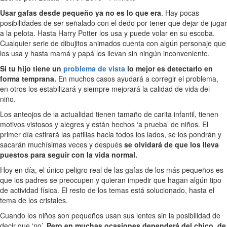
Usar gafas desde pequeño ya no es lo que era
. Hay pocas
posibilidades de ser señalado con el dedo por tener que dejar de jugar
a la pelota. Hasta Harry Potter los usa y puede volar en su escoba.
Cualquier serie de dibujitos animados cuenta con algún personaje que
los usa y hasta mamá y papá los llevan sin ningún inconveniente.
Si tu hijo tiene un
problema de vista
lo mejor es detectarlo en
forma temprana.
En muchos casos ayudará a corregir el problema,
en otros los estabilizará y siempre mejorará la calidad de vida del
niño.
Los anteojos de la actualidad tienen tamaño de carita infantil, tienen
motivos vistosos y alegres y están hechos ‘a prueba’ de niños. El
primer día estirará las patillas hacia todos los lados, se los pondrán y
sacarán muchísimas veces y después
se olvidará de que los lleva
puestos para seguir con la vida normal.
Hoy en día, el único peligro real de las gafas de los más pequeños es
que los padres se preocupen y quieran impedir que hagan algún tipo
de actividad física. El resto de los temas está solucionado, hasta el
tema de los cristales.
Cuando los niños son pequeños usan sus lentes sin la posibilidad de
decir que ‘no’.
Pero en muchas ocasiones dependerá del chico, de